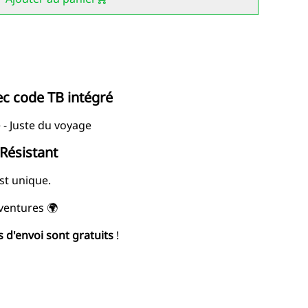
ec code TB intégré
 - Juste du voyage
 Résistant
st unique.
ventures 🌍
is d'envoi sont gratuits
!